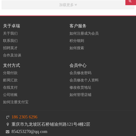
加载更多
关于卓瑞
客户服务
关于我们
如何注册成为会员
联系我们
积分细则
招聘英才
如何搜索
合作及洽谈
支付方式
会员中心
分期付款
会员修改密码
邮局汇款
会员修改个人资料
在线支付
修改收货地址
公司转账
如何管理店铺
如何注册支付宝
186 2305 6296
重庆市九龙坡区石桥铺渝州路121号4幢2层
854253270@qq.com