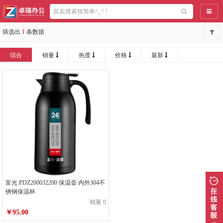
导航
筛选出
1
条数据
综合
销量
热度
价格
最新
富光 PDZ200032200 保温壶 内外304不
锈钢保温杯
销量 0
￥95.00