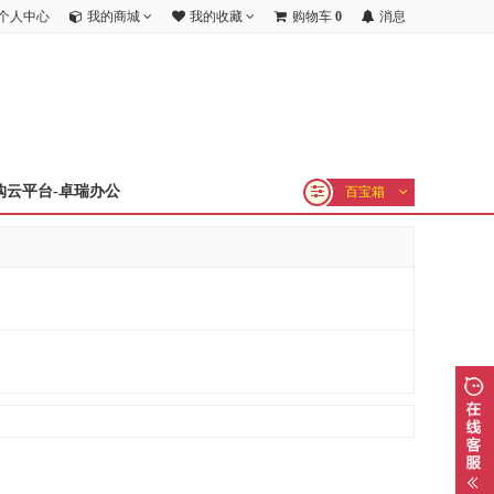
个人中心
我的商城
我的收藏
购物车
0
消息
购云平台-卓瑞办公
百宝箱