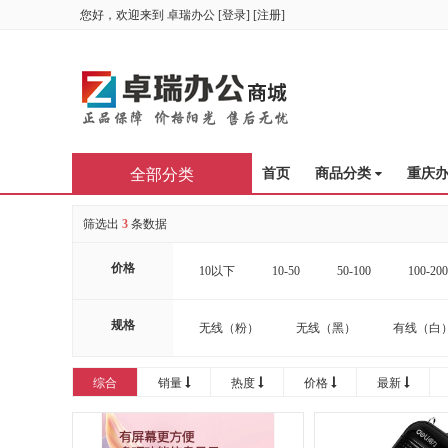
您好，欢迎来到
卓瑞办公
[
登录
] [
注册
]
全部分类
首页
商品分类
重庆
筛选出
3
条数据
价格
10以下
10-50
50-100
100-200
规格
无线（粉）
无线（黑）
有线（白
综合
销量
热度
价格
最新