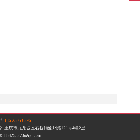
186 2305 6296
重庆市九龙坡区石桥铺渝州路121号4幢2层
854253270@qq.com