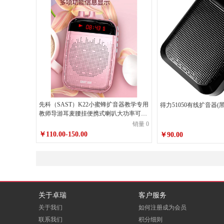
先科（SAST）K22小蜜蜂扩音器教学专用
得力51050有线扩音器(黑
教师导游耳麦腰挂便携式喇叭大功率可插
卡播放器唱戏机
销量 0
￥110.00-150.00
￥90.00
关于卓瑞
客户服务
关于我们
如何注册成为会员
联系我们
积分细则