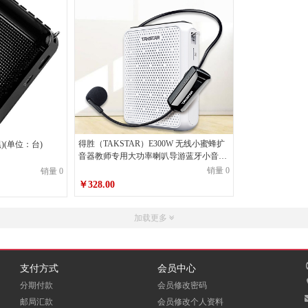
得胜（TAKSTAR）E300W 无线小蜜蜂扩
)(单位：台)
音器教师专用大功率喇叭导游蓝牙小音箱
FM收音机
销量 0
销量 0
￥328.00
加载更多
支付方式
会员中心
分期付款
会员修改密码
邮局汇款
会员修改个人资料