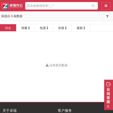
导航
筛选出
0
条数据
综合
销量
热度
价格
最新
没有相关数据
关于卓瑞
客户服务