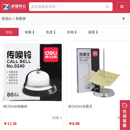
导航
筛选出
2
条数据
综合
销量
热度
价格
最新
得力0240传唤铃
得力0241传票叉
销量 0
销量 0
￥13.50
￥8.00