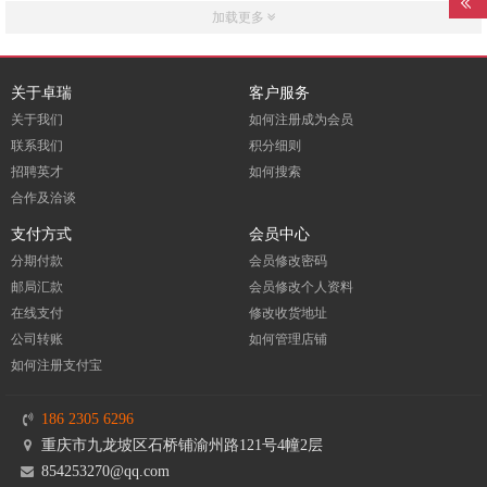
加载更多
关于卓瑞
客户服务
关于我们
如何注册成为会员
联系我们
积分细则
招聘英才
如何搜索
合作及洽谈
支付方式
会员中心
分期付款
会员修改密码
邮局汇款
会员修改个人资料
在线支付
修改收货地址
公司转账
如何管理店铺
如何注册支付宝
186 2305 6296
重庆市九龙坡区石桥铺渝州路121号4幢2层
854253270@qq.com