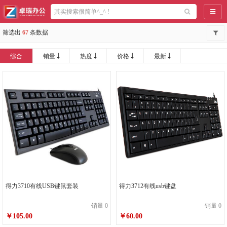
导航
筛选出
67
条数据
综合
销量
热度
价格
最新
得力3710有线USB键鼠套装
得力3712有线usb键盘
销量 0
销量 0
￥105.00
￥60.00