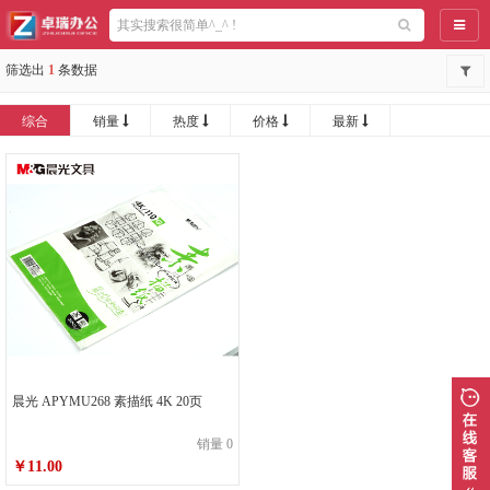
导航
筛选出
1
条数据
综合
销量
热度
价格
最新
晨光 APYMU268 素描纸 4K 20页
销量 0
￥11.00